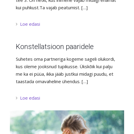
tee 3. On hetki, kus inimene vajab midagi enamat
kui puhkust.Ta vajab peatumist.
[…]
Loe edasi
Konstellatsioon paaridele
Suhetes oma partneriga kogeme sageli olukordi,
kus oleme jooksnud tupikusse. Ükskõik kui palju
me ka ei püüa, ikka jääb justkui midagi puudu, et
taastada omavaheline ühendus.
[…]
Loe edasi