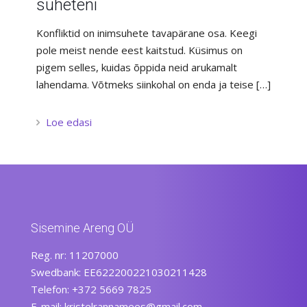
suheteni
Konfliktid on inimsuhete tavapärane osa. Keegi
pole meist nende eest kaitstud. Küsimus on
pigem selles, kuidas õppida neid arukamalt
lahendama. Võtmeks siinkohal on enda ja teise
[…]
Loe edasi
Sisemine Areng OÜ
Reg. nr: 11207000
Swedbank: EE622200221030211428
Telefon: +372 5669 7825
E-mail: kristelrannamees@gmail.com