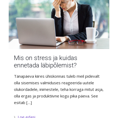
Mis on stress ja kuidas
ennetada läbipõlemist?
Tänapäeva kiires ühiskonnas tuleb meil pidevalt
olla sisemises valmiduses reageerida uutele
olukordadele, inimestele, teha korraga mitut asja,
olla ergas ja produktiivne kogu pika päeva. See
esitab
[…]
Loe edasi